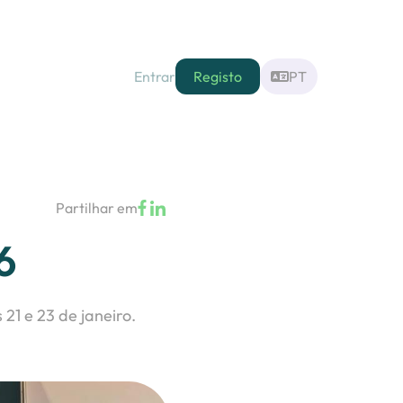
Entrar
Registo
PT
Partilhar em
6
21 e 23 de janeiro.