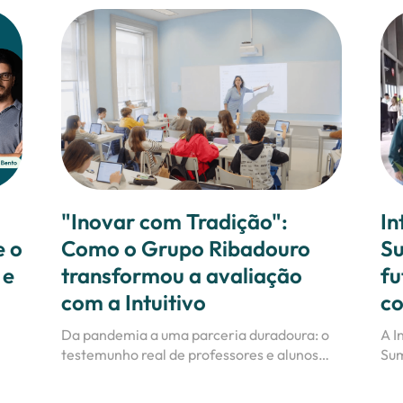
"Inovar com Tradição":
In
e o
Como o Grupo Ribadouro
Su
 e
transformou a avaliação
fu
com a Intuitivo
co
Da pandemia a uma parceria duradoura: o
A I
testemunho real de professores e alunos
Sum
.
que tornaram a Intuitivo parte do seu dia a
dias
dia.