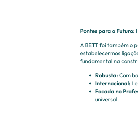
Pontes para o Futuro: 
A BETT foi também o pa
estabelecermos ligaçõe
fundamental na constru
Robusta:
Com bas
Internacional:
Le
Focada no Profe
universal.