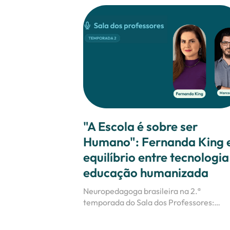
"A Escola é sobre ser
Humano": Fernanda King 
equilíbrio entre tecnologia
educação humanizada
Neuropedagoga brasileira na 2.ª
temporada do Sala dos Professores:
reflexões que não se conseguem ignorar